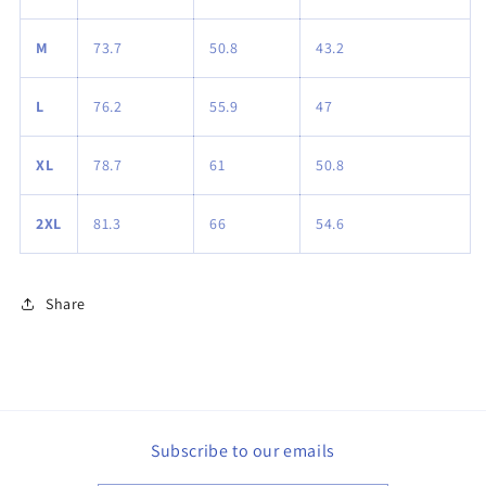
M
73.7
50.8
43.2
L
76.2
55.9
47
XL
78.7
61
50.8
2XL
81.3
66
54.6
Share
Subscribe to our emails