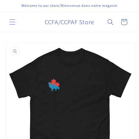
Skip to
Welcome to our store/Bienvenue dans notre magasin
content
CCFA/CCPAF Store
Cart
Skip to
product
information