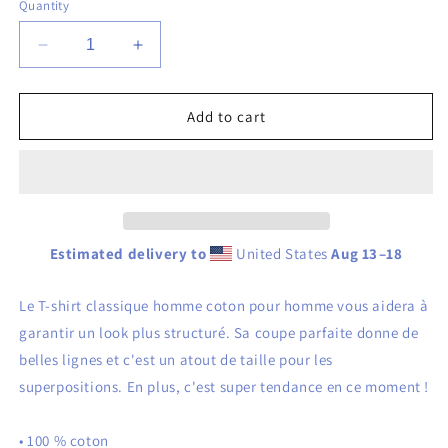
Quantity
Decrease
Increase
quantity
quantity
for
for
T-
T-
Add to cart
shirt
shirt
classique
classique
homme
homme
Estimated delivery to
United States
Aug 13⁠–18
Le T-shirt classique homme coton pour homme vous aidera à
garantir un look plus structuré. Sa coupe parfaite donne de
belles lignes et c'est un atout de taille pour les
superpositions. En plus, c'est super tendance en ce moment !
• 100 % coton